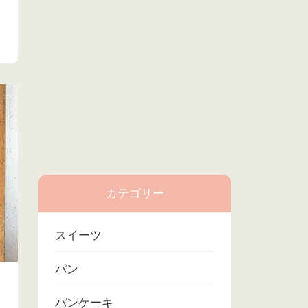
カテゴリー
スイーツ
パン
パンケーキ