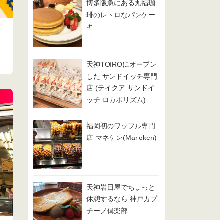
博多阪急にある丸福珈
琲のレトロなパンケー
小
キ
天神TOIROにオープン
した サンドイッチ専門
店 (テイクア サンドイ
ッチ ロカボリズム)
福岡初のワッフル専門
店 マネケン(Maneken)
天神岩田屋でちょっと
休憩するなら 神戸カプ
チーノ倶楽部