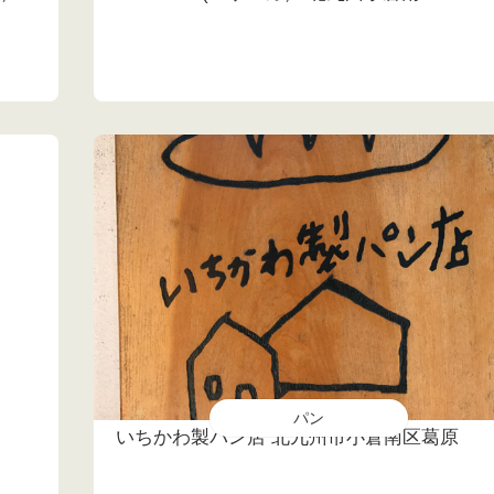
パン
いちかわ製パン店 北九州市小倉南区葛原